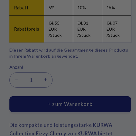
Rabatt
5%
10%
15%
€4,55
€4,31
€4,07
Rabattpreis
EUR
EUR
EUR
/Stück
/Stück
/Stück
Dieser Rabatt wird auf die Gesamtmenge dieses Produkts
in Ihrem Warenkorb angewendet.
Anzahl
Anzahl
Verringere
Erhöhe
die
die
Menge
Menge
für
für
+ zum Warenkorb
KURWA
KURWA
COLLECTION
COLLECTION
FIZZY
FIZZY
Die kompakte und leistungsstarke
KURWA
CHERRY
CHERRY
Collection Fizzy Cherry
von
KURWA
bietet