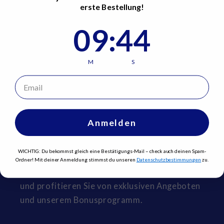
Kindern gelangen.
erste Bestellung!
9
:
Countdown ends in:
44
09
:
44
Share
M
S
Email
Über Snusprofi.com
Anmelden
Snusprofi.com – Ihr Spezialist für
WICHTIG: Du bekommst gleich eine Bestätigungs-Mail – check auch deinen
Spam-
hochwertige Snus- und Nikotinprodukte.
Ordner!
Mit deiner Anmeldung stimmst du unseren
Datenschutzbestimmungen
zu.
Entdecken Sie unsere Auswahl an Top-Marken
und profitieren Sie von exklusiven Angeboten
und unserem Bonusprogramm.