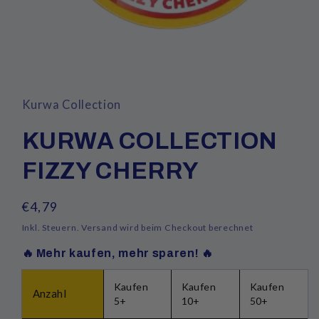
Medien
1
in
Modal
Kurwa Collection
öffnen
KURWA COLLECTION
FIZZY CHERRY
Normaler
€4,79
Preis
Inkl. Steuern.
Versand
wird beim Checkout berechnet
🔥 Mehr kaufen, mehr sparen! 🔥
Kaufen
Kaufen
Kaufen
Anzahl
5+
10+
50+